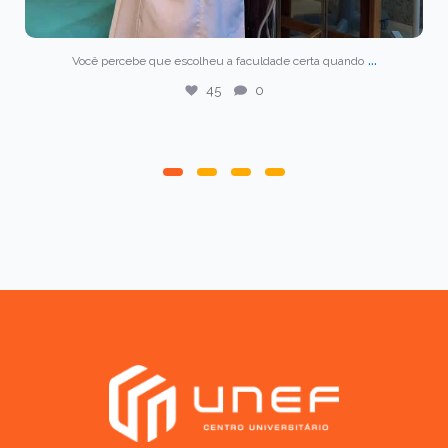
...
Você percebe que escolheu a faculdade certa quando
45
0