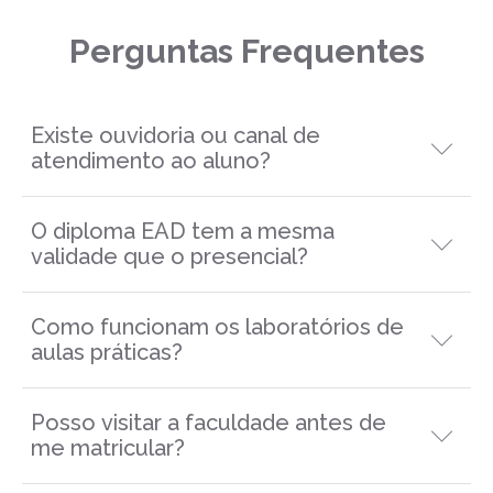
Perguntas Frequentes
Existe ouvidoria ou canal de
atendimento ao aluno?
Sim, para dúvidas e sugestões.
O diploma EAD tem a mesma
validade que o presencial?
Sim, ambos são reconhecidos oficialmente.
Como funcionam os laboratórios de
aulas práticas?
Eles são usados durante as disciplinas específicas,
Posso visitar a faculdade antes de
me matricular?
com acompanhamento técnico.