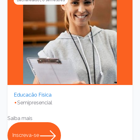
Bacharelado
|
8 semestres
Educacão Física
Semipresencial
Saiba mais
S
Inscreva-se