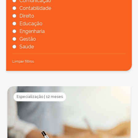
Comunicação
Contabilidade
Direito
Educação
Engenharia
Gestão
Saúde
Limpar filtros
Especialização
|
12 meses