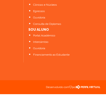
Consulta de Diplomas
Clínicas e Núcleos
Ver todos os cursos
Egressos
Ouvidoria
Consulta de Diplomas
SOU ALUNO
Portal Acadêmico
Intercâmbio
Ouvidoria
Financiamento ao Estudante
Desenvolvido com
por