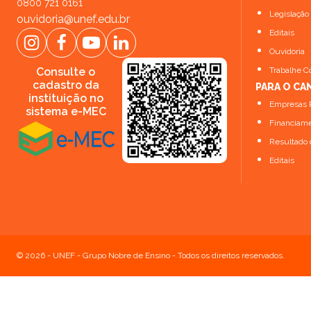
Trabalhe Conosco
0800 721 0161
Marketing
Legislação
ouvidoria@unef.edu.br
Saúde
Editais
Ouvidoria
Ver todos os cursos
Consulte o
Trabalhe C
cadastro da
PARA O CA
instituição no
Empresas P
sistema e-MEC
Financiame
Resultado 
Editais
© 2026 - UNEF
-
Grupo Nobre de Ensino - Todos os direitos reservados.