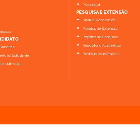
Presencial
PESQUISA E EXTENSÃO
Manual Acadêmico
Projetos de Extensão
onosco
Projetos de Pesquisa
NDIDATO
Repositório Acadêmico
arceiras
Revistas Acadêmicas
nto ao Estudante
de Matrícula