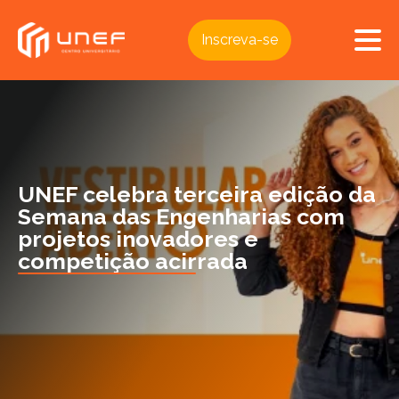
Inscreva-se
UNEF celebra terceira edição da
Semana das Engenharias com
projetos inovadores e
competição acirrada