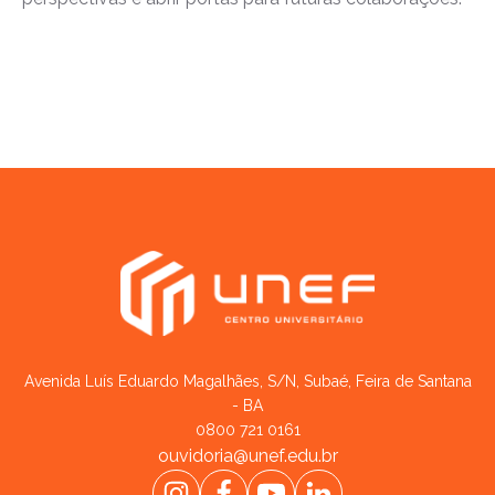
Avenida Luís Eduardo Magalhães, S/N, Subaé, Feira de Santana
- BA
0800 721 0161
ouvidoria@unef.edu.br