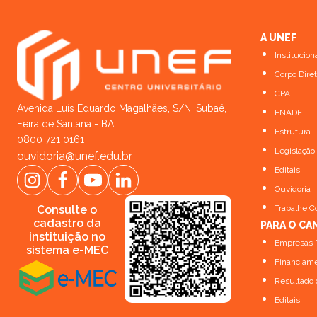
A UNEF
Institucion
Corpo Diret
CPA
Avenida Luís Eduardo Magalhães, S/N, Subaé,
ENADE
Feira de Santana - BA
Estrutura
0800 721 0161
Legislação
ouvidoria@unef.edu.br
Editais
Ouvidoria
Consulte o
Trabalhe C
cadastro da
PARA O CA
instituição no
Empresas P
sistema e-MEC
Financiame
Resultado 
Editais