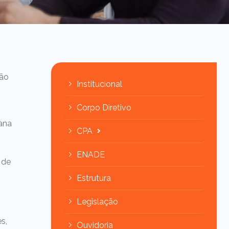
Consulta de Diplomas
Ver todos os cursos
ção
Institucional
Corpo Diretivo
tana
CPA
ENADE
 de
Estrutura
Legislação
s,
Ouvidoria