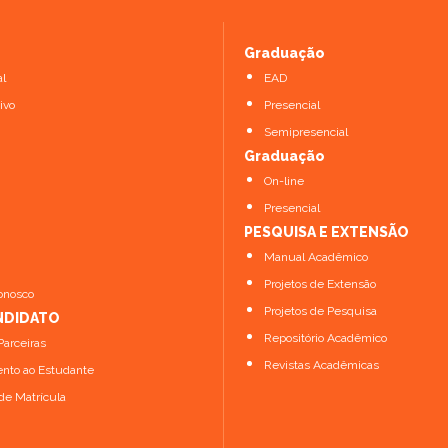
Graduação
al
EAD
ivo
Presencial
Semipresencial
Graduação
On-line
Presencial
PESQUISA E EXTENSÃO
Manual Acadêmico
Projetos de Extensão
onosco
Projetos de Pesquisa
NDIDATO
Repositório Acadêmico
arceiras
Revistas Acadêmicas
nto ao Estudante
de Matrícula