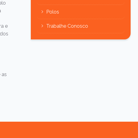
elo
a
Polos
ra e
Trabalhe Conosco
ados
 as